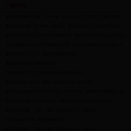
规划审批
逸涛学府新城9#-13#楼，15#-18#楼，10#A、11#A,二期地下室《建设工程规...
泉港荣凤商住楼—1#、2#楼、发电机房、配电室及地下室《建设工程规划许...
泉州市泉港区界山玉湖中心小学综合楼工程《建设工程规划许可证》批前公示
天马华耀城（81#地块）5#-20#楼及地下室《建设工程规划许可证》批前公示
金秋·阳光海岸（二期）规划方案调整批前公示
源昌锦绣壹号方案调整批前公示
万兆山庄B区、C区二期项目规划方案调整批前公示
隆汉物流基地-A#仓库《建设工程规划许可证》批前公示
泉港区山腰盐场美发中学扩建工程——教学综合楼、宿舍楼C幢变配电室《建...
海南街东段工程（泉港一中路段）《建设工程规划许可证》批前公示
南山片区东邱路（二期）《建设工程规划许可证》批前公示
东方伟业城市广场二期方案调整公告
泉港一中连廊一、连廊二《建设工程规划许可证》批前公示