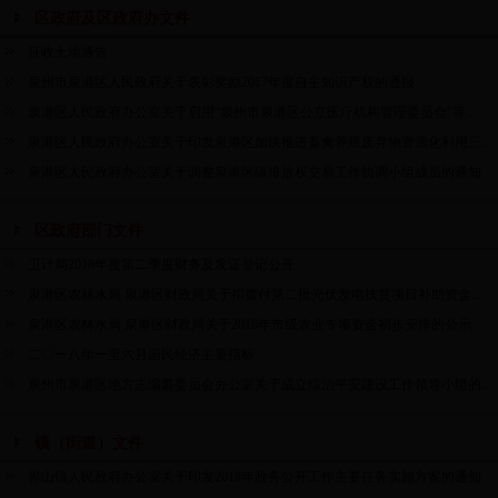
区政府及区政府办文件
征收土地通告
泉州市泉港区人民政府关于表彰奖励2017年度自主知识产权的通报
泉港区人民政府办公室关于启用“泉州市泉港区公立医疗机构管理委员会”等...
泉港区人民政府办公室关于印发泉港区加快推进畜禽养殖废弃物资源化利用三...
泉港区人民政府办公室关于调整泉港区碳排放权交易工作协调小组成员的通知
区政府部门文件
卫计局2018年度第二季度财务及发证登记公开
泉港区农林水局 泉港区财政局关于拟拨付第二批光伏发电扶贫项目补助资金...
泉港区农林水局 泉港区财政局关于2018年市级农业专项资金初步安排的公示
二〇一八年一至六月国民经济主要指标
泉州市泉港区地方志编纂委员会办公室关于成立综治平安建设工作领导小组的...
镇（街道）文件
界山镇人民政府办公室关于印发2018年政务公开工作主要任务实施方案的通知