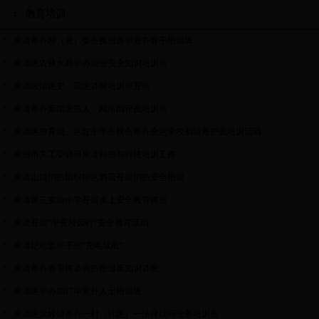
教育培训
泉港举办村（居）委会换届选举业务骨干培训班
泉港区农林水局举办渔业安全知识培训班
泉港区情区史、景区讲解培训班开班
泉港举办新闻发言人、网络阅评员培训班
泉港区教育局、区红十字会联合举办全区学校初级救护员培训活动
泉州市关工委调研泉港科教与科技培训工作
泉港山腰消防组织辖区酒店开展消防安全培训
泉港第三实验小学开展水上安全教育讲座
泉港开展“平安校园行”安全教育活动
泉港纪检监察干部“充电续航”
泉港举办春季传染病防控健康知识讲座
泉港区举办2017年党外人士培训班
泉港区涂岭镇举办一村（社区）一法律顾问业务培训会