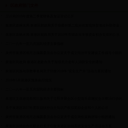
区政府部门文件
卫计局2018年度第二季度财务及发证登记公开
泉港区农林水局 泉港区财政局关于拟拨付第二批光伏发电扶贫项目补助资金...
泉港区农林水局 泉港区财政局关于2018年市级农业专项资金初步安排的公示
二〇一八年一至六月国民经济主要指标
泉州市泉港区地方志编纂委员会办公室关于成立综治平安建设工作领导小组的...
泉港区民政局 泉港区老龄办关于加强关注老年人消防安全的通知
泉港区民族与宗教事务局关于印发2018年“安全生产月”活动方案的通知
2018年5月泉港区预算执行情况
二〇一八年一至五月国民经济主要指标
泉港区文体旅游新闻出版局关于立即开展全区小型游乐设施安全大整治行动的...
关于泉港区2017年度鼓励扶持自主知识产权拟奖励企业和个人的公示
泉州市泉港区地方志编纂委员会办公室关于成立询价采购评审小组的通知
泉港区供销合作社联合社关于印发泉港区供销系统安全生产月活动方案